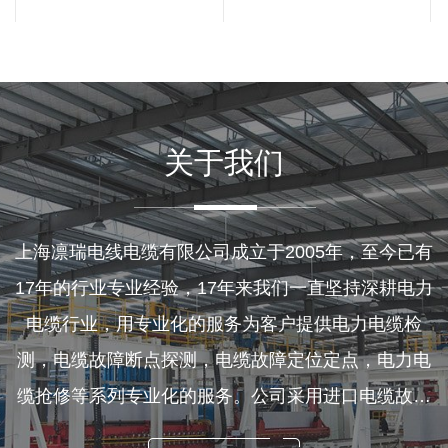
隧道，沟内明敷方式定位查找相
障可概括为接地、短路、断线三
对简单，直···
类，其故障类型主要有···
关于我们
上海凛瑞电线电缆有限公司成立于2005年，至今已有
17年的行业专业经验，17年来我们一直坚持深耕电力
电缆行业，用专业化的服务为客户提供电力电缆检
测，电缆故障断点探测，电缆故障定位定点，电力电
缆抢修等系列专业化的服务。公司采用进口电缆故障
探测仪器，集中了一大批具有专业知识、丰富现场经