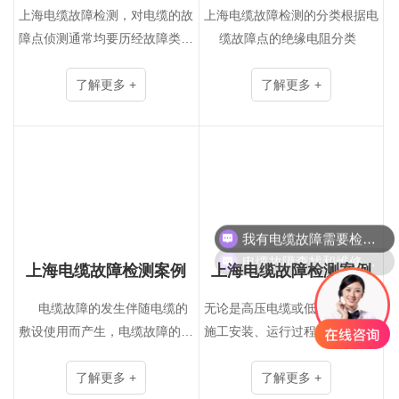
现场直击
上海电缆故障检测，对电缆的故
上海电缆故障检测的分类根据电
障点侦测通常均要历经故障类型
缆故障点的绝缘电阻分类
的诊断、故障点雷达、准确定点
三个主要步骤。故障类型确诊重
了解更多 +
了解更多 +
要是确认电缆故障点的故障相
别,属高阻接地或是低阻接···
我有电缆故障需要检测报修！
电缆故障查找和维修是怎么收费的呢？
上海电缆故障检测案例
上海电缆故障检测案例
电缆故障的发生伴随电缆的
无论是高压电缆或低压电缆，在
敷设使用而产生，电缆故障的定
施工安装、运行过程中经常因短
位随电缆敷设方式的不同，其定
路、过负荷运行、绝缘老化或外
位难度在逐步加大。其中桥架，
了解更多 +
力作用等原因造成故障。电缆故
了解更多 +